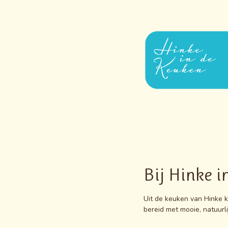
Ga
direct
naar
de
hoofdinhoud
Bij Hinke i
Uit de keuken van Hinke 
bereid met mooie, natuurli